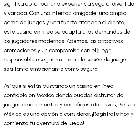
significa optar por una experiencia segura, divertida
y variada. Con una interfaz amigable, una amplia
gama de juegos y una fuerte atención al cliente,
este casino en línea se adapta a las demandas de
los jugadores modernos. Además, las atractivas
promociones y un compromiso con el juego
responsable aseguran que cada sesión de juego
sea tanto emocionante como segura.
Así que si estás buscando un casino en línea
confiable en México donde puedas disfrutar de
juegos emocionantes y beneficios atractivos, Pin-Up
México es una opción a considerar. ¡Regístrate hoy y
comienza tu aventura de juego!