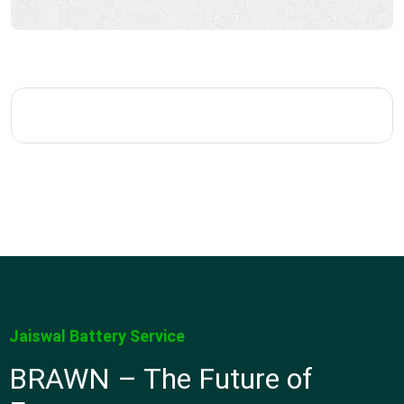
Jaiswal Battery Service
BRAWN – The Future of