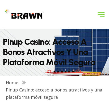
P
i
n
u
p
C
a
s
i
n
o
:
A
c
c
e
s
o
A
B
o
n
o
s
A
t
r
a
c
t
i
v
o
s
Y
U
n
a
P
l
a
t
a
f
o
r
m
a
M
ó
v
i
l
S
e
g
u
r
a
Home
Pinup Casino: acceso a bonos atractivos y una
plataforma móvil segura