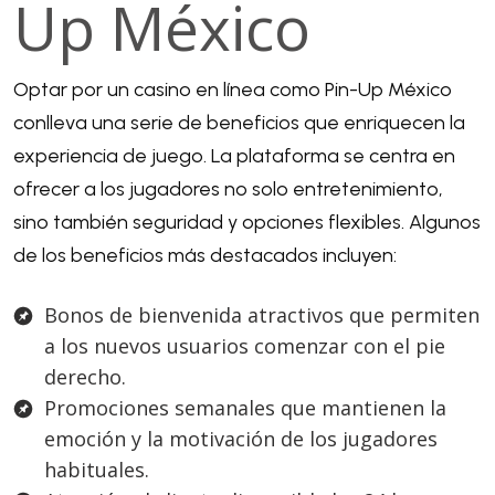
Up México
Optar por un casino en línea como Pin-Up México
conlleva una serie de beneficios que enriquecen la
experiencia de juego. La plataforma se centra en
ofrecer a los jugadores no solo entretenimiento,
sino también seguridad y opciones flexibles. Algunos
de los beneficios más destacados incluyen:
Bonos de bienvenida atractivos que permiten
a los nuevos usuarios comenzar con el pie
derecho.
Promociones semanales que mantienen la
emoción y la motivación de los jugadores
habituales.