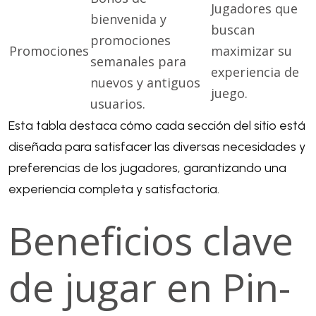
Jugadores que
bienvenida y
buscan
promociones
Promociones
maximizar su
semanales para
experiencia de
nuevos y antiguos
juego.
usuarios.
Esta tabla destaca cómo cada sección del sitio está
diseñada para satisfacer las diversas necesidades y
preferencias de los jugadores, garantizando una
experiencia completa y satisfactoria.
Beneficios clave
de jugar en Pin-