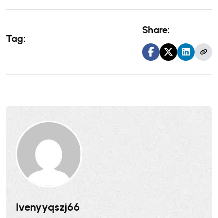
Share:
Tag:
Ivenyyqszj66