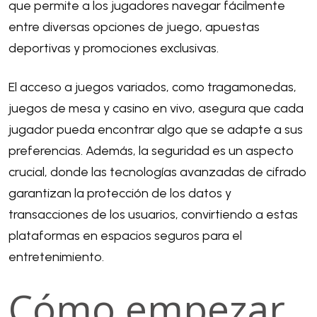
que permite a los jugadores navegar fácilmente
entre diversas opciones de juego, apuestas
deportivas y promociones exclusivas.
El acceso a juegos variados, como tragamonedas,
juegos de mesa y casino en vivo, asegura que cada
jugador pueda encontrar algo que se adapte a sus
preferencias. Además, la seguridad es un aspecto
crucial, donde las tecnologías avanzadas de cifrado
garantizan la protección de los datos y
transacciones de los usuarios, convirtiendo a estas
plataformas en espacios seguros para el
entretenimiento.
Cómo empezar