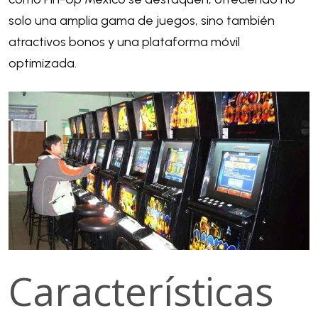
solo una amplia gama de juegos, sino también
atractivos bonos y una plataforma móvil
optimizada.
Características