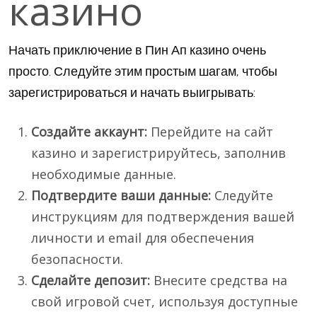
казино
Начать приключение в Пин Ап казино очень
просто. Следуйте этим простым шагам, чтобы
зарегистрироваться и начать выигрывать:
Создайте аккаунт:
Перейдите на сайт
казино и зарегистрируйтесь, заполнив
необходимые данные.
Подтвердите ваши данные:
Следуйте
инструкциям для подтверждения вашей
личности и email для обеспечения
безопасности.
Сделайте депозит:
Внесите средства на
свой игровой счет, используя доступные