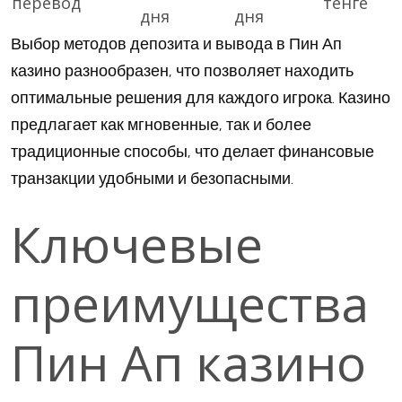
перевод
тенге
дня
дня
Выбор методов депозита и вывода в Пин Ап
казино разнообразен, что позволяет находить
оптимальные решения для каждого игрока. Казино
предлагает как мгновенные, так и более
традиционные способы, что делает финансовые
транзакции удобными и безопасными.
Ключевые
преимущества
Пин Ап казино