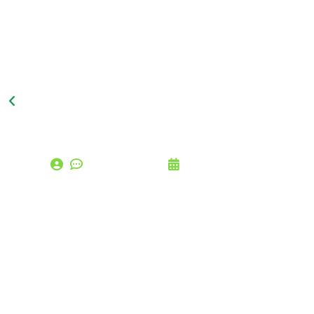
Back to Blog Page
comments (0)
June 26, 2026
П
и
н
А
п
К
а
з
и
н
о
:
В
с
е
О
Л
и
ц
е
н
з
и
и
К
ю
р
а
с
а
о
И
Б
е
з
о
п
а
с
н
о
с
т
и
И
г
р
ы