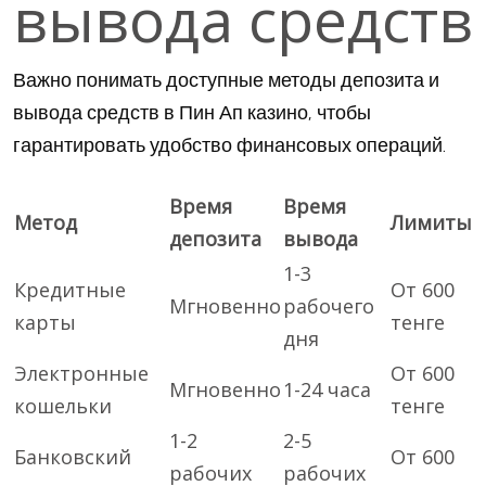
вывода средств
Важно понимать доступные методы депозита и
вывода средств в Пин Ап казино, чтобы
гарантировать удобство финансовых операций.
Время
Время
Метод
Лимиты
депозита
вывода
1-3
Кредитные
От 600
Мгновенно
рабочего
карты
тенге
дня
Электронные
От 600
Мгновенно
1-24 часа
кошельки
тенге
1-2
2-5
Банковский
От 600
рабочих
рабочих